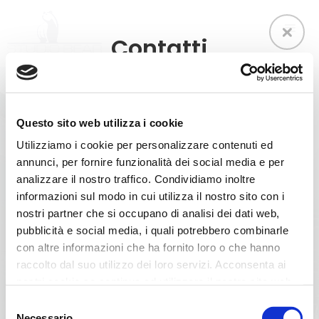
Contatti
Questo sito web utilizza i cookie
Utilizziamo i cookie per personalizzare contenuti ed
annunci, per fornire funzionalità dei social media e per
Abbiamo 28 Anni Di
analizzare il nostro traffico. Condividiamo inoltre
informazioni sul modo in cui utilizza il nostro sito con i
Esperienza
nostri partner che si occupano di analisi dei dati web,
pubblicità e social media, i quali potrebbero combinarle
Corso Siracusa 89
con altre informazioni che ha fornito loro o che hanno
10137 Torino
raccolto dal suo utilizzo dei loro servizi. Acconsenta ai
... dal “gesto” con la matita, al BIM,
+39 011 3098358
nostri cookie se continua ad utilizzare il nostro sito web.
fino allo sviluppo in cantiere
Selezione
Necessario