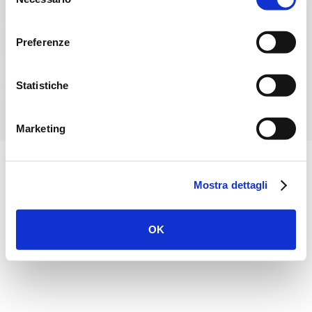
del
consenso
Preferenze
Statistiche
Marketing
Slide 2 of 3.
Mostra dettagli
OK