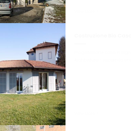
View More >
Costruzione Bio Cas
Progettazione casa in legn
Architettura - risparmio en
View More >