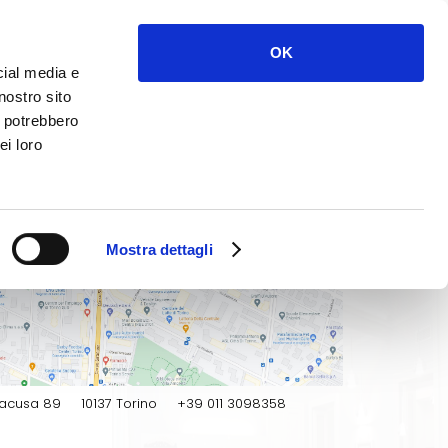
Progetti
Clienti
Contatti
OK
Contatti
cial media e
nostro sito
i potrebbero
ei loro
Mostra dettagli
marmora
e
racusa 89
10137 Torino
+39 011 3098358