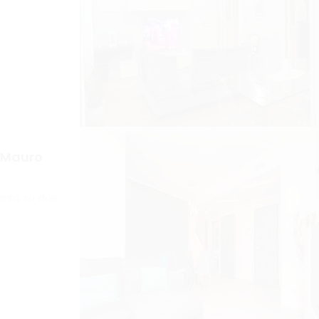
n Mauro
ento su due