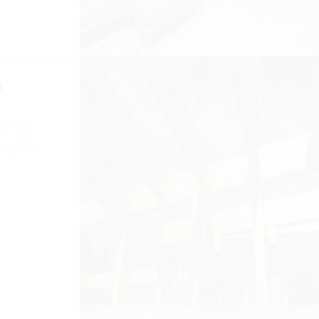
a
o - Bio
ergetico