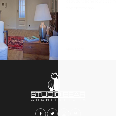
Ristrutturazione low cost m
appartamento
View More >