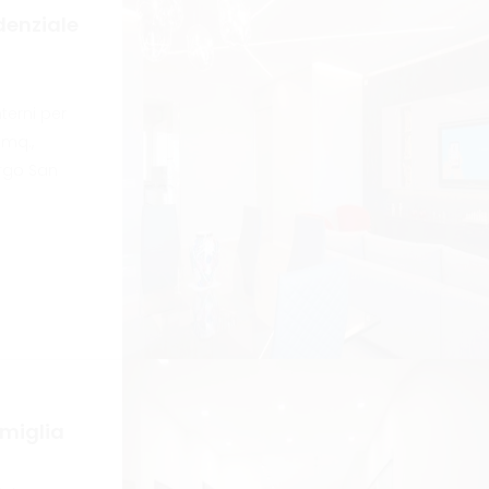
denziale
nterni per
 mq.,
orgo San
miglia