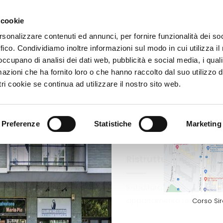
 cookie
Home
About
rsonalizzare contenuti ed annunci, per fornire funzionalità dei so
ffico. Condividiamo inoltre informazioni sul modo in cui utilizza il 
 occupano di analisi dei dati web, pubblicità e social media, i qual
azioni che ha fornito loro o che hanno raccolto dal suo utilizzo d
STUDIO BEAR - Progetti
ri cookie se continua ad utilizzare il nostro sito web.
Preferenze
Statistiche
Marketing
Ristrutturazione La
Ristrutturazione da Ufficio a
appartamento residenzial
Corso Si