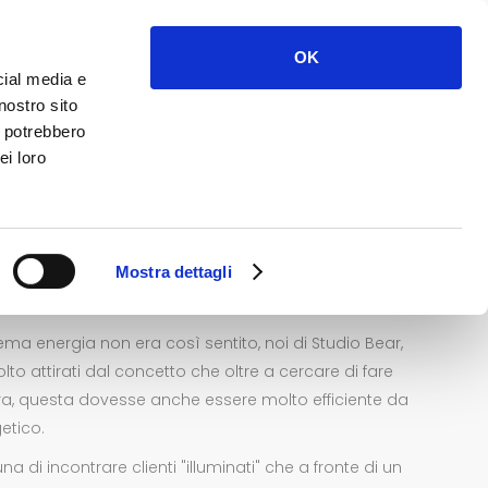
Progetti
Clienti
Contatti
OK
cial media e
nostro sito
i potrebbero
ei loro
ione Bio Casa
Mostra dettagli
PROGETTO
ma energia non era così sentito, noi di Studio Bear,
o attirati dal concetto che oltre a cercare di fare
ra, questa dovesse anche essere molto efficiente da
etico.
 di incontrare clienti "illuminati" che a fronte di un