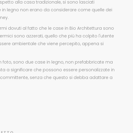
spetto alla casa tradizionale, si sono lasciati
e in legno non erano da considerare come quelle dei
sney.
armi dovuti al fatto che le case in Bio Architettura sono
termici sono azzerati, quello che più ha colpito l'utente
nessere ambientale che viene percepito, appena si
n foto, sono due case in legno, non prefabbricate ma
 sta a significare che possono essere personalizzate in
l committente, senza che questo si debba adattare a
GETTO