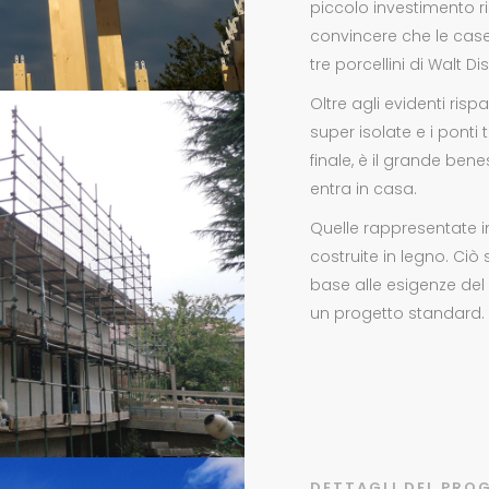
piccolo investimento ri
convincere che le cas
tre porcellini di Walt Di
Oltre agli evidenti risp
super isolate e i ponti 
finale, è il grande be
entra in casa.
Quelle rappresentate i
costruite in legno. Ciò
base alle esigenze de
un progetto standard.
DETTAGLI DEL PRO