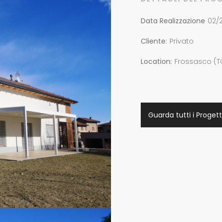
Data Realizzazione
02/
Cliente:
Privato
Location:
Frossasco (T
Guarda tutti i Progett